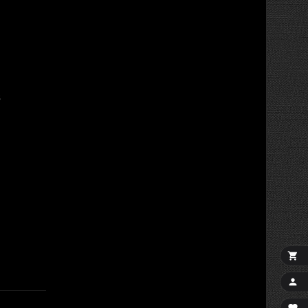
s

