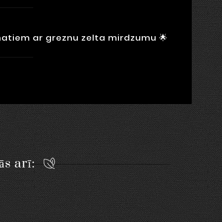
matiem ar greznu zelta mirdzumu 🌟
ās arī: