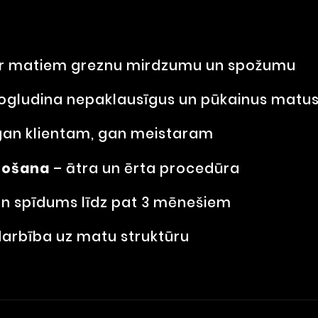
ir matiem greznu mirdzumu un spožumu
ogludina nepaklausīgus un pūkainus matu
gan klientam, gan meistaram
tošana
– ātra un ērta procedūra
n spīdums līdz pat 3 mēnešiem
arbība uz matu struktūru