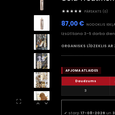
PĀRSKATS (0)





87,00 €
NODOKLIS IEKĻ
Izsūtīšana 3–5 darba dien
ORGANISKS LĪDZEKLIS AR
APJOMA ATLAIDES
Daudzums
3



Paredzamais 
✔
starp
17-08-2026
un
3