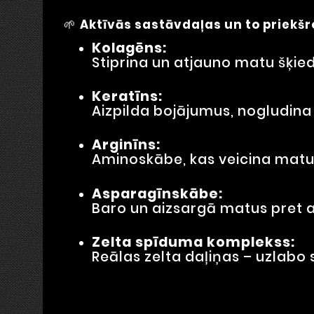
🌱
Aktīvās sastāvdaļas un to priekšr
Kolagēns:
Stiprina un atjauno matu šķied
Keratīns:
Aizpilda bojājumus, nogludina
Arginīns:
Aminoskābe, kas veicina matu
Asparagīnskābe:
Baro un aizsargā matus pret a
Zelta spīduma komplekss:
Reālas zelta daļiņas – uzlab