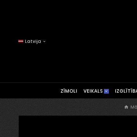
Latvija

ZĪMOLI
VEIKALS
IZGLĪTĪB
Mā