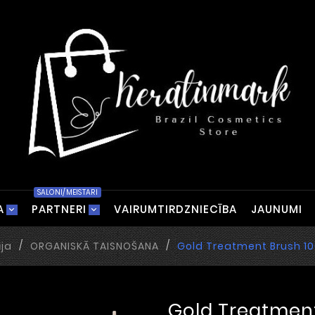
SALONI/MEISTARI
A
PARTNERI
VAIRUMTIRDZNIECĪBA
JAUNUMI
ja
ORGANISKĀ TAISNOŠANA
Gold Treatment Brush 1
Gold Treatment