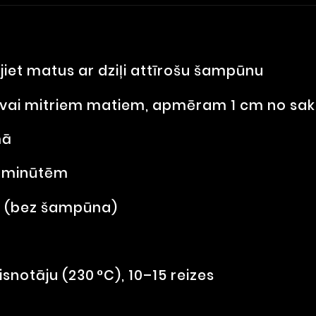
iet matus ar dziļi attīrošu šampūnu
m vai mitriem matiem, apmēram 1 cm no s
mā
0 minūtēm
ni (bez šampūna)
isnotāju (230 °C), 10–15 reizes