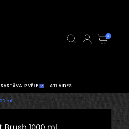
0
SASTĀVA IZVĒLE
ATLAIDES
000 ml
 Brush 1000 ml