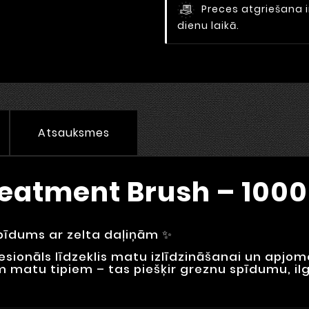
Preces atgriešana i
dienu laikā.
Atsauksmes
reatment Brush – 1000
pīdums ar zelta daļiņām ✨
fesionāls līdzeklis matu izlīdzināšanai un apj
em matu tipiem – tas piešķir greznu spīdumu, i