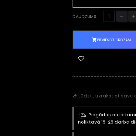
DAUDZUMS:

PIEVIENOT GROZAM
Lūdzu, uzrakstiet savu
Piegādes noteikum
noliktavā 15-25 darba 