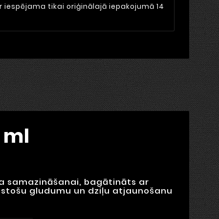
r iespējama tikai oriģinālajā iepakojumā 14
 ml
oma samazināšanai, bagātināts ar
lgstošu gludumu un dziļu atjaunošanu