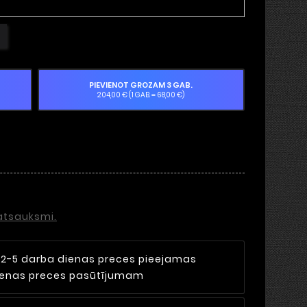
PIEVIENOT GROZAM 3 GAB.
204,00 € (1 GAB. = 68,00 €)
 atsauksmi.
i
2-5 darba dienas preces pieejamas
dienas preces pasūtījumam