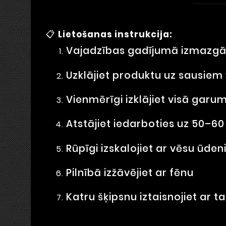
📋
Lietošanas instrukcija:
Vajadzības gadījumā izmazgāj
Uzklājiet produktu uz sausie
Vienmērīgi izklājiet visā garu
Atstājiet iedarboties uz 50–6
Rūpīgi izskalojiet ar vēsu ūde
Pilnībā izžāvējiet ar fēnu
Katru šķipsnu iztaisnojiet ar ta