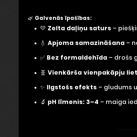
🌿
Galvenās īpašības:
💛
Zelta daļiņu saturs
– piešķ
💧
Apjoma samazināšana
– n
✅
Bez formaldehīda
– drošs 
🧬
Vienkārša vienpakāpju lie
✨
Ilgstošs efekts
– gludums u
🔬
pH līmenis: 3–4
– maiga ied