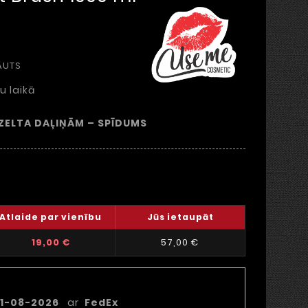
AUTS
u laikā
 ZELTA DAĻIŅĀM – SPĪDUMS
Atlaide par vienību
Jūs ietaupāt
19,00 €
57,00 €
piegādes datums
1-08-2026
ar
FedEx