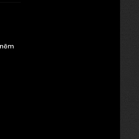
aknēm