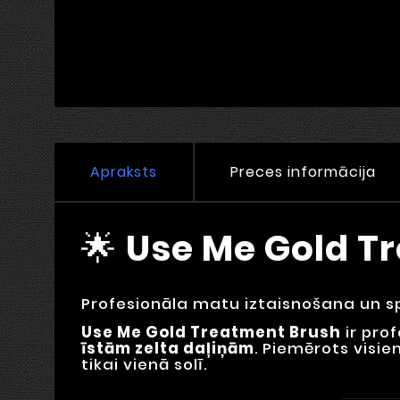
Apraksts
Preces informācija
🌟
Use Me Gold T
Profesionāla matu iztaisnošana un s
Use Me Gold Treatment Brush
ir pro
īstām zelta daļiņām
. Piemērots visi
tikai vienā solī.