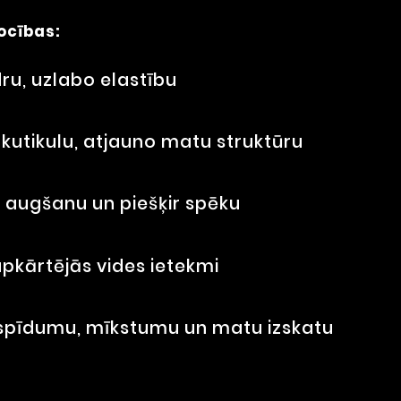
ocības:
ru, uzlabo elastību
 kutikulu, atjauno matu struktūru
 augšanu un piešķir spēku
pkārtējās vides ietekmi
o spīdumu, mīkstumu un matu izskatu