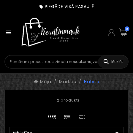
PIEGĀDE VISĀ PASAULĒ

0


Meklēt
Māja
Markas
Habito
2 produkti

Atbilstība