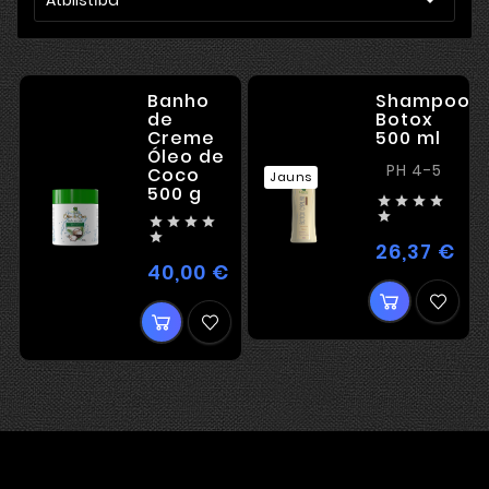
Banho
Shampoo
de
Botox
Creme
500 ml
Óleo de
PH 4-5
Coco
Jauns
500 g










26,37 €
Ce
40,00 €
Cena