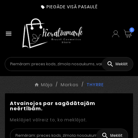
PIEGĀDE VISĀ PASAULĒ

0


Meklēt
Māja
Markas
THYRRE
Atvainojos par sagādātajām
neērtībām.
Meklējiet vēlreiz to, ko meklējat.

Meklēt