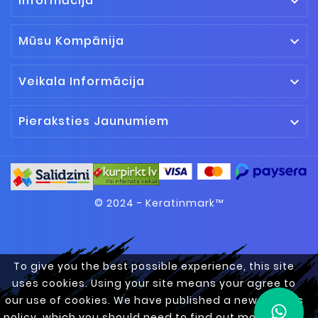
Informācija

Mūsu Kompānija

Veikala Informācija

Pieraksties Jaunumiem

© 2024 - Keratinmark™
To give you the best possible experience, this site
uses cookies. Using your site means your agree to
our use of cookies. We have published a new cookies
policy, which you should need to find out more about