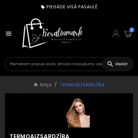
PIEGĀDE VISĀ PASAULĒ

0


Meklēt
Māja
TERMOAIZSARDZĪBA
TERMOAIZSARDZĪBA