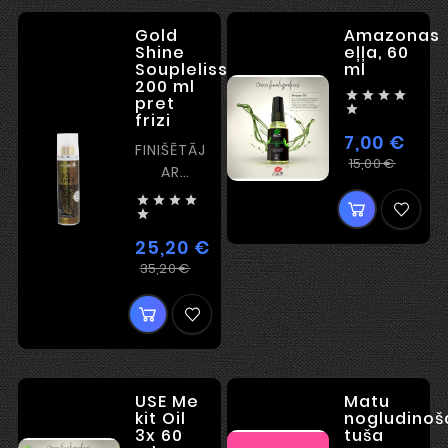
Gold
Amazonas
Shine
eļļa, 60
Soupleliss
ml
200 ml




pret

frizi
7,00 €
FINIŠĒTĀJS
Ieras
Cena
15,00 €
AR
cena
AIZSARGPLĒVĪTES




EFEKTU

25,20 €
Ierastā
Cena
35,20 €
cena
USE Me
Matu
kit Oil
nogludinoš
3x 60
tuša