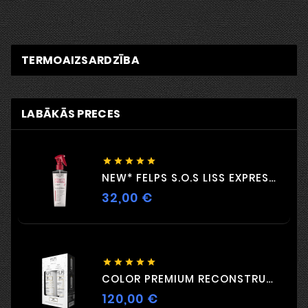
TERMOAIZSARDZĪBA
LABĀKĀS PRECES





NEW* FELPS S.O.S LISS EXPRESS 230 ML
32,00 €
Cena





COLOR PREMIUM RECONSTRUCTION DUO 2 X 500ml
120,00 €
Cena