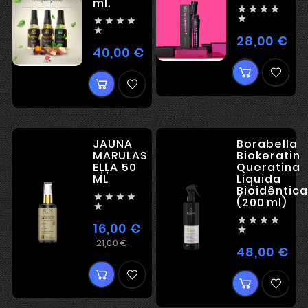
ml.










28,00 €
Ce
40,00 €
Cena
JAUNA
Borabella
MARULAS
Biokeratin
EĻĻA 50
Queratina
ML
Líquida
Bioidêntica




(200 ml)





16,00 €

Ierastā
Cena
21,00 €
48,00 €
Ce
cena