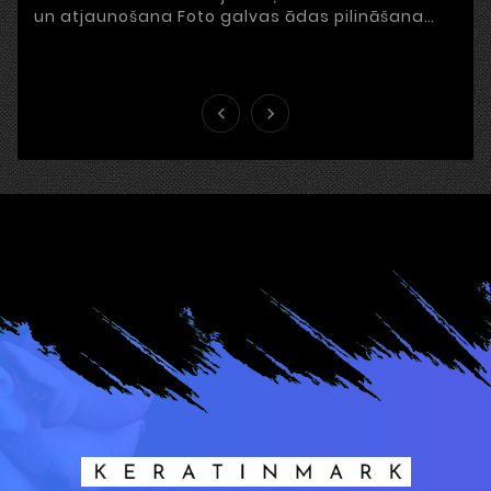
un atjaunošana Foto galvas ādas pilināšana
Stress, nepareiza uzturs, piesārņots gaiss un ...

