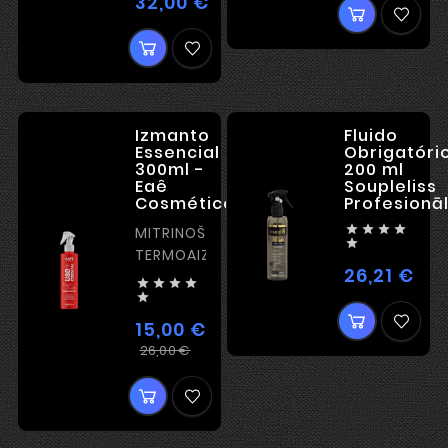
32,00 €
Cena
Izmanto
Fluido
Essencial
Obrigatóri
300ml -
200 ml
Eaê
Soupleliss
Cosméticos
Profesionā




MITRINOŠA

TERMOAIZSARDZĪBA
26,21 €
Cen





15,00 €
Ierastā
Cena
26,00 €
cena