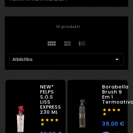
10 produkti

Atbilstība
NEW*
Borabella
FELPS
Brush 9
S.O.S
Em 1
LISS
Termoativ
EXPRESS




230 ML





35,00 €
Ce
