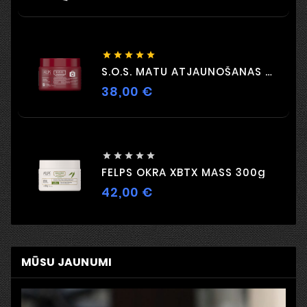





S.O.S. MATU ATJAUNOŠANAS MASKA 300G
38,00 €
Cena





FELPS OKRA XBTX MASS 300g
42,00 €
Cena
MŪSU JAUNUMI