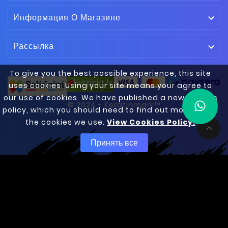
Информация О Магазине

Рассылка

To give you the best possible experience, this site
uses cookies. Using your site means your agree to
our use of cookies. We have published a new cookies
© 2024 - Keratinmark™
policy, which you should need to find out more about
the cookies we use.
View Cookies Policy.

Принять все