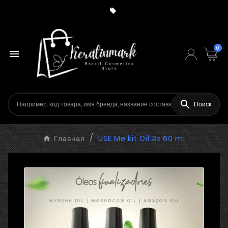

0


Поиск
Главная
USE Me kit Oil 3x 60 ml