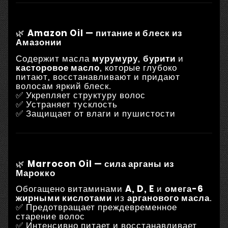
🌿
Amazon Oil — питание и блеск из
Амазонии
Содержит масла
мурумуру
,
бурити
и
касторовое масло
, которые глубоко
питают, восстанавливают и придают
волосам яркий блеск.
✅ Укрепляет структуру волос
✅ Устраняет тусклость
✅ Защищает от влаги и пушистости
🌿
Marrocon Oil — сила арганы из
Марокко
Обогащено витаминами
A, D, E
и
омега-6
жирными кислотами
из
арганового масла
.
✅ Предотвращает преждевременное
старение волос
✅ Интенсивно питает и восстанавливает