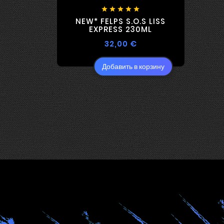





NEW* FELPS S.O.S LISS
EXPRESS 230ML
32,00 €
Добавить в корзину