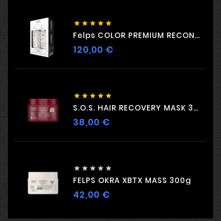





Felps COLOR PREMIUM RECONSTRUCTION DUO 2 X 500ml
120,00 €
Цена





S.O.S. HAIR RECOVERY MASK 300G
38,00 €
Цена





FELPS OKRA XBTX MASS 300g
42,00 €
Цена