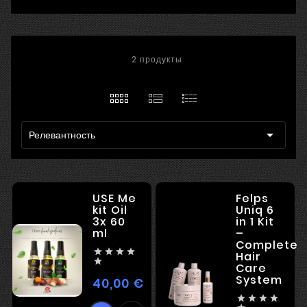
2 продукты

Релевантность
USE Me
Felps
kit Oil
Uniq 6
3x 60
in 1 Kit
ml
–
Complete




Hair

Care
System
40,00 €
Цена



