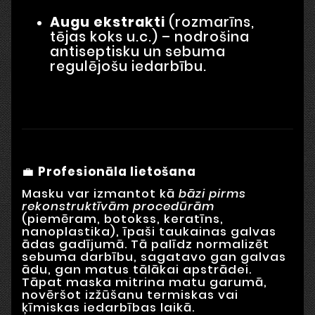
Augu ekstrakti
(rozmarīns,
tējas koks u.c.) – nodrošina
antiseptisku un sebuma
regulējošu iedarbību.
💼
Profesionāla lietošana
Masku var izmantot kā
bāzi pirms
rekonstruktīvām procedūrām
(piemēram, botokss, keratīns,
nanoplastika), īpaši taukainas galvas
ādas gadījumā. Tā palīdz normalizēt
sebuma darbību, sagatavo gan galvas
ādu, gan matus tālākai apstrādei.
Tāpat maska mitrina matu garumā,
novēršot izžūšanu termiskas vai
ķīmiskas iedarbības laikā.