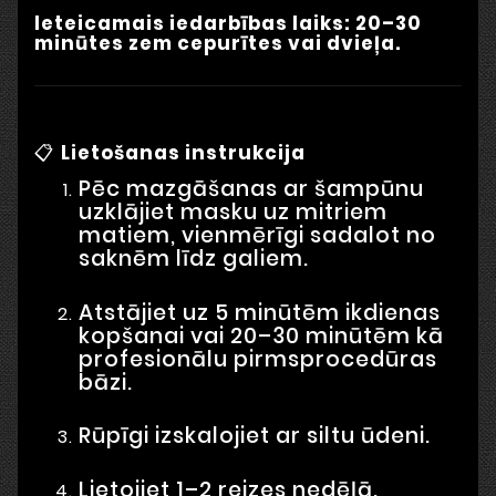
Ieteicamais iedarbības laiks: 20–30
minūtes zem cepurītes vai dvieļa.
📋
Lietošanas instrukcija
Pēc mazgāšanas ar šampūnu
uzklājiet masku uz mitriem
matiem, vienmērīgi sadalot no
saknēm līdz galiem.
Atstājiet uz 5 minūtēm ikdienas
kopšanai vai 20–30 minūtēm kā
profesionālu pirmsprocedūras
bāzi.
Rūpīgi izskalojiet ar siltu ūdeni.
Lietojiet 1–2 reizes nedēļā.