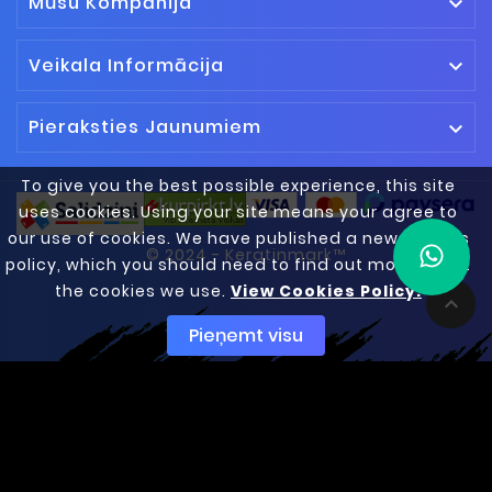
Mūsu Kompānija

Veikala Informācija

Pieraksties Jaunumiem

To give you the best possible experience, this site
uses cookies. Using your site means your agree to
our use of cookies. We have published a new cookies
© 2024 - Keratinmark™
policy, which you should need to find out more about
the cookies we use.
View Cookies Policy.

Pieņemt visu