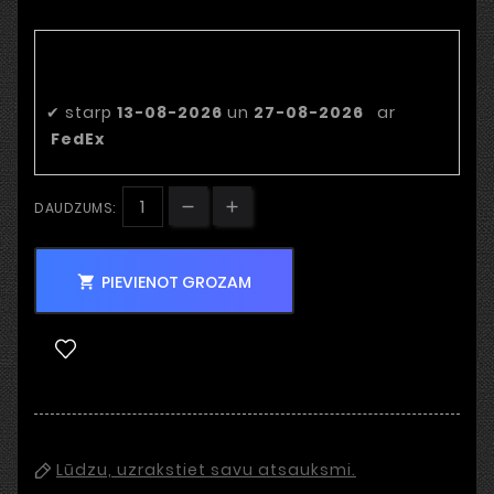
Paredzamais piegādes
datums
✔
starp
13-08-2026
un
27-08-2026
ar
FedEx
DAUDZUMS:
PIEVIENOT GROZAM

Lūdzu, uzrakstiet savu atsauksmi.