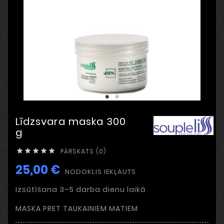
Līdzsvara maska 300
g
PĀRSKATS (0)





25,00 €
NODOKLIS IEKĻAUTS
Izsūtīšana 3–5 darba dienu laikā
MASKA PRET TAUKAINIEM MATIEM