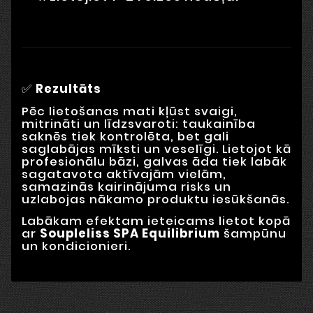
✅
Rezultāts
Pēc lietošanas mati kļūst svaigi,
mitrināti un līdzsvaroti: taukainība
saknēs tiek kontrolēta, bet gali
saglabājas mīksti un veselīgi. Lietojot kā
profesionālu bāzi, galvas āda tiek labāk
sagatavota aktīvajām vielām,
samazinās kairinājuma risks un
uzlabojas nākamo produktu iesūkšanās.
Labākam efektam ieteicams lietot kopā
ar
Soupleliss SPA Equilibrium
šampūnu
un kondicionieri.