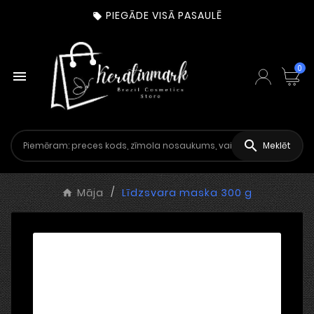
PIEGĀDE VISĀ PASAULĒ

0


Meklēt
Māja
Līdzsvara maska 300 g