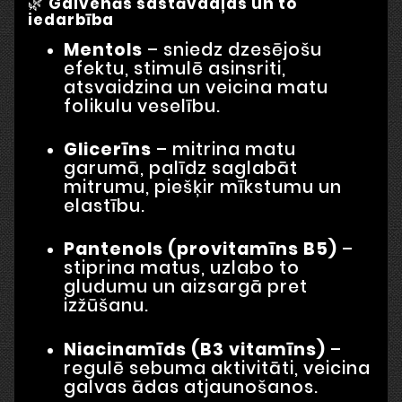
🌿
Galvenās sastāvdaļas un to
iedarbība
Mentols
– sniedz dzesējošu
efektu, stimulē asinsriti,
atsvaidzina un veicina matu
folikulu veselību.
Glicerīns
– mitrina matu
garumā, palīdz saglabāt
mitrumu, piešķir mīkstumu un
elastību.
Pantenols (provitamīns B5)
–
stiprina matus, uzlabo to
gludumu un aizsargā pret
izžūšanu.
Niacinamīds (B3 vitamīns)
–
regulē sebuma aktivitāti, veicina
galvas ādas atjaunošanos.