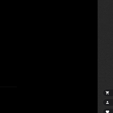


