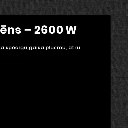
fēns – 2600 W
ina spēcīgu gaisa plūsmu, ātru