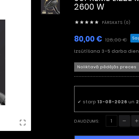
2600 W
PĀRSKATS (0)





80,00 €
Sa
126,00 €
Izsūtīšana 3–5 darba dien
Noliktavā pēdējās preces
Paredzamais 
✔
starp
13-08-2026
un
2
DAUDZUMS:
