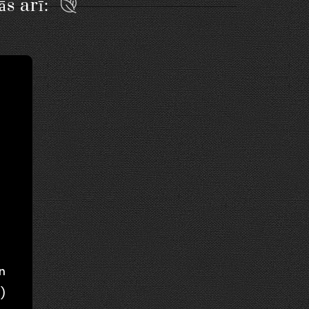
ās arī:
n
)