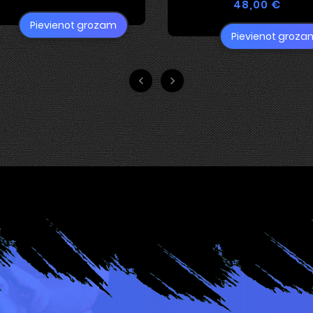
48,00 €
Pievienot grozam
Pievienot groza

