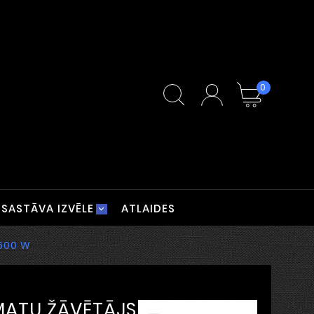
0
SASTĀVA IZVĒLE
ATLAIDES
2600 W
 MATU ŽĀVĒTĀJS