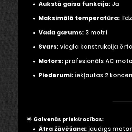
Aukstā gaisa funkcija:
Jā
Maksimālā temperatūra:
līd
Vada garums:
3 metri
Svars:
viegla konstrukcija ērta
Motors:
profesionāls AC moto
Piederumi:
iekļautas 2 konce
🌟
Galvenās priekšrocības:
Ātra žāvēšana:
jaudīgs motor