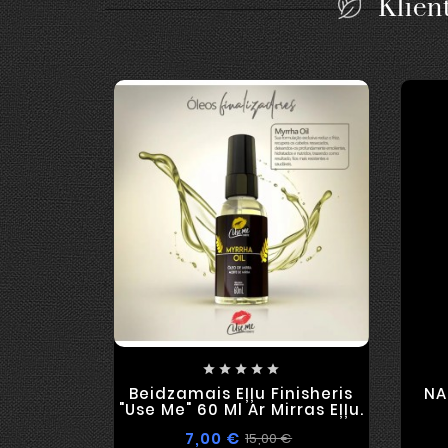
Klient





Beidzamais Eļļu Finisheris
NA
"Use Me" 60 Ml Ar Mirras Eļļu.
7,00 €
15,00 €