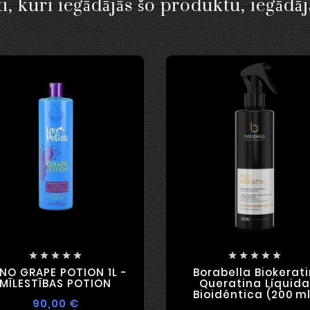
i, kuri iegādājās šo produktu, iegādāj










NO GRAPE POTION 1L -
Borabella Biokerati
MĪLESTĪBAS POTION
Queratina Líquida
Bioidêntica (200 Ml
90,00 €