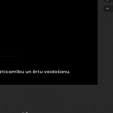

uzticamību un ērtu veidošanu.