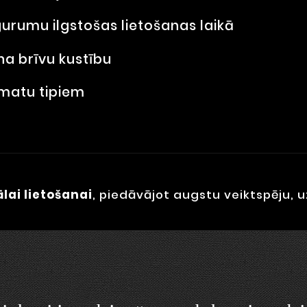
rumu ilgstošas lietošanas laikā
a brīvu kustību
matu tipiem
lai lietošanai
, piedāvājot augstu veiktspēju, 