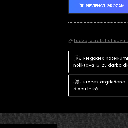
PIEVIENOT GROZAM

Lūdzu, uzrakstiet savu
Piegādes noteikum
noliktavā 15-25 darba 
Preces atgriešana i
dienu laikā.