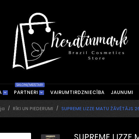
SALONI/MEISTARI
A
PARTNERI
VAIRUMTIRDZNIECĪBA
JAUNUMI
ja
RĪKI UN PIEDERUMI
SUPREME LIZZE MATU ŽĀVĒTĀJS 
SUPREME LIZZE