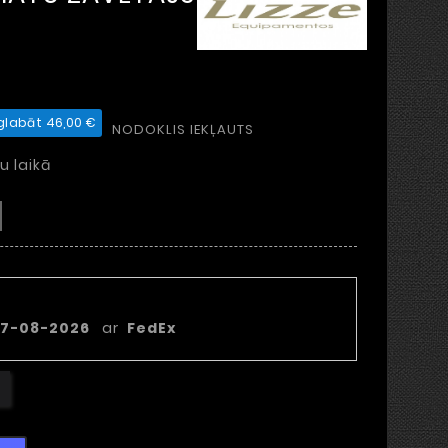
glabāt 46,00 €
NODOKLIS IEKĻAUTS
u laikā
piegādes datums
7-08-2026
ar
FedEx