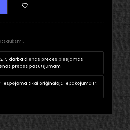
 atsauksmi.
i
2-5 darba dienas preces pieejamas
dienas preces pasūtījumam
r iespējama tikai oriģinālajā iepakojumā 14