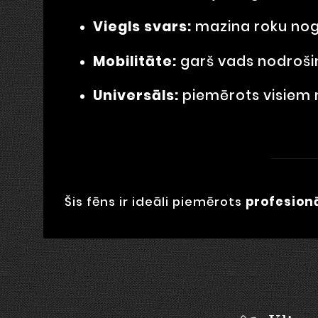
Viegls svars:
mazina roku nogu
Mobilitāte:
garš vads nodrošin
Universāls:
piemērots visiem 
Šis fēns ir ideāli piemērots
profesionā