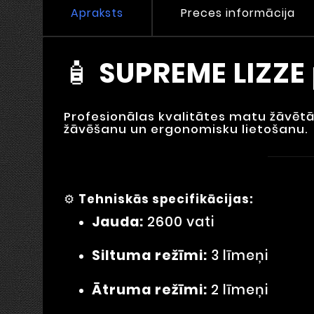
Apraksts
Preces informācija
🧴
SUPREME LIZZE 
Profesionālas kvalitātes matu žāvētāj
žāvēšanu un ergonomisku lietošanu.
⚙️
Tehniskās specifikācijas:
Jauda:
2600 vati
Siltuma režīmi:
3 līmeņi
Ātruma režīmi:
2 līmeņi