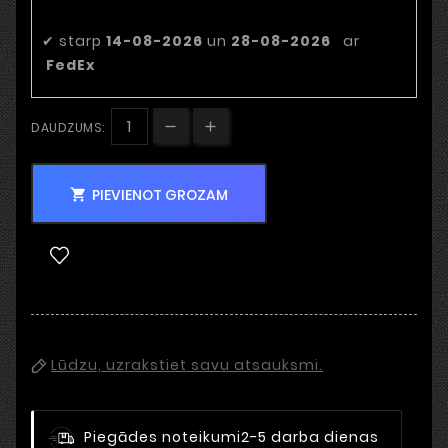
datums
✔
starp
14-08-2026
un
28-08-2026
ar
FedEx
DAUDZUMS:
PIEVIENOT GROZAM

Lūdzu, uzrakstiet savu atsauksmi.
Piegādes noteikumi
2-5 darba dienas