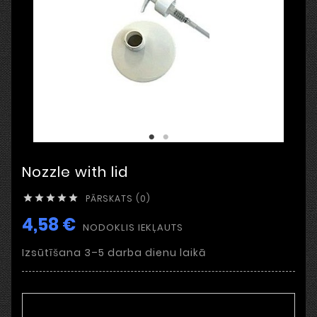
Nozzle with lid
PĀRSKATS (0)





4,58 €
NODOKLIS IEKĻAUTS
Izsūtīšana 3–5 darba dienu laikā
Paredzamais piegādes