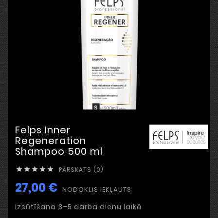
Felps Inner
Regeneration
Shampoo 500 ml
PĀRSKATS (0)





27,00 €
NODOKLIS IEKĻAUTS
Izsūtīšana 3–5 darba dienu laikā