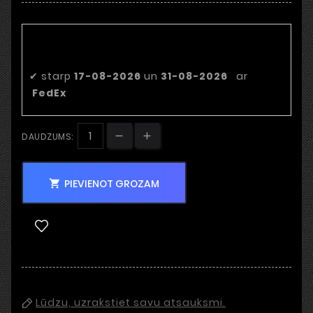
Paredzamais piegādes
datums
✔
starp
17-08-2026
un
31-08-2026
ar
FedEx
DAUDZUMS:
PIEVIENOT GROZAM

Lūdzu, uzrakstiet savu atsauksmi.