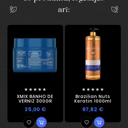
arī:










XMIX BANHO DE
Brazilian Nuts
VERNIZ 300GR
Keratin 1000ml
35,00 €
97,82 €