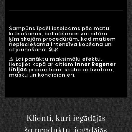
Šampūns īpaši ieteicams pēc matu
krāsošanas, balināšanas vai citām
ķīmiskajām procedūrām, kad matiem
nepieciešama intensīva kopšana un
atjaunošana. 🛠️🌿
⚠️ Lai panāktu maksimālu efektu,
lietojiet kopā ar citiem
Inner Regener
līnijas
produktiem: skābo aktivatoru,
masku un kondicionieri.
Klienti, kuri iegādājās
šo produktu, iegādājās