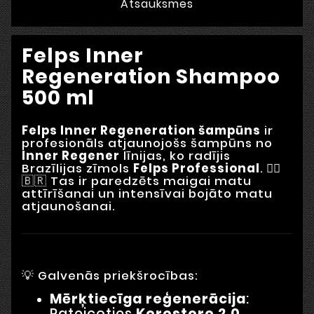
Atsauksmes
Felps Inner
Regeneration Shampoo
500 ml
Felps Inner Regeneration šampūns
ir
profesionāls atjaunojošs šampūns no
Inner Regener
līnijas, ko radījis
Brazīlijas zīmols
Felps Professional
. 💇‍♀️
🇧🇷 Tas ir paredzēts maigai matu
attīrīšanai un intensīvai bojāto matu
atjaunošanai.
💡 Galvenās priekšrocības:
Mērķtiecīga reģenerācija
:
Pateicoties
Kerestore 2.0