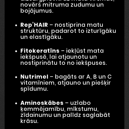
novērš mitruma zudumu un
bojājumus.
Rep’HAIR
– nostiprina matu
struktūru, padarot to izturīgāku
un elastīgāku.
Fitokeratīns
– iekļūst mata
iekšpusē, lai atjaunotu un
nostiprinātu to no iekšpuses.
Nutrimel
– bagāts ar A, B un C
vitamīniem, atjauno un piešķir
spīdumu.
Aminoskābes
– uzlabo
ķemmējamību, mīkstumu,
zīdainumu un palīdz saglabāt
krāsu.