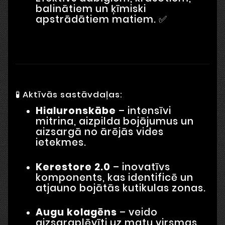
balinātiem un ķīmiski
apstrādātiem matiem. ✅
🧪 Aktīvās sastāvdaļas:
Hialuronskābe
– intensīvi
mitrina, aizpilda bojājumus un
aizsargā no ārējās vides
ietekmes.
Kerestore 2.0
– inovatīvs
komponents, kas identificē un
atjauno bojātās kutikulas zonas.
Augu kolagēns
– veido
aizsargplēvīti uz matu virsmas,