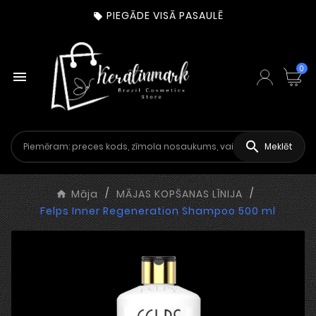
PIEGĀDE VISĀ PASAULĒ

0


Meklēt
Māja
MĀJAS KOPŠANAS LĪNIJA
Felps Inner Regeneration Shampoo 500 ml