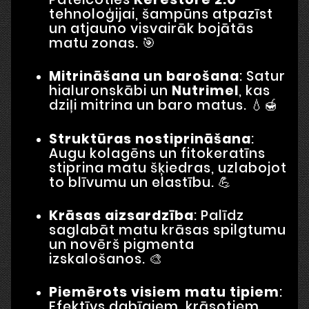
tehnoloģijai, šampūns atpazīst
un atjauno visvairāk bojātās
matu zonas. 🎯
Mitrināšana un barošana
: Satur
hialuronskābi un
Nutrimel
, kas
dziļi mitrina un baro matus. 💧🍯
Struktūras nostiprināšana
:
Augu kolagēns un fitokeratīns
stiprina matu šķiedras, uzlabojot
to blīvumu un elastību. 💪
Krāsas aizsardzība
: Palīdz
saglabāt matu krāsas spilgtumu
un novērš pigmenta
izskalošanos. 🎨
Piemērots visiem matu tipiem
:
Efektīvs dabīgiem, krāsotiem,