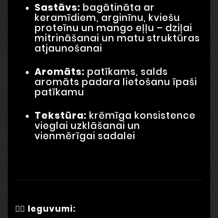
Sastāvs:
bagātināta ar
keramīdiem, arginīnu, kviešu
proteīnu un mango eļļu – dziļai
mitrināšanai un matu struktūras
atjaunošanai
Aromāts:
patīkams, salds
aromāts padara lietošanu īpaši
patīkamu
Tekstūra:
krēmīga konsistence
vieglai uzklāšanai un
vienmērīgai sadalei
💆‍♀️
Ieguvumi: