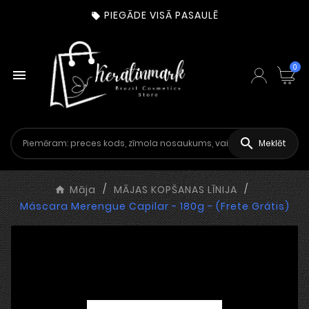
PIEGĀDE VISĀ PASAULĒ

0


Meklēt
Māja
MĀJAS KOPŠANAS LĪNIJA
Máscara Merengue Capilar - 180g - (Frete Grátis)