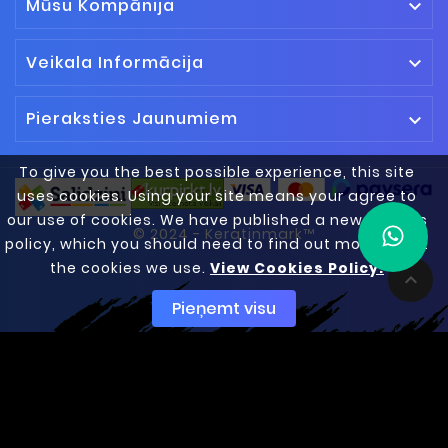
Mūsu Kompānija

Veikala Informācija

Pieraksties Jaunumiem

To give you the best possible experience, this site
uses cookies. Using your site means your agree to
our use of cookies. We have published a new cookies
© 2024 - Keratinmark™
policy, which you should need to find out more about
the cookies we use.
View Cookies Policy.

Pieņemt visu