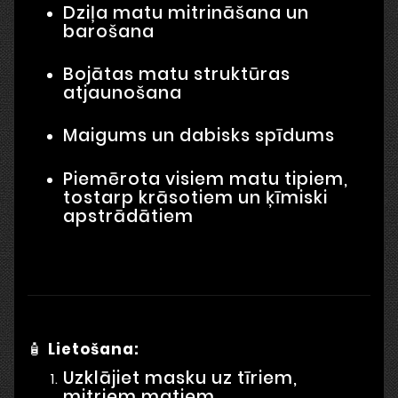
Dziļa matu mitrināšana un
barošana
Bojātas matu struktūras
atjaunošana
Maigums un dabisks spīdums
Piemērota visiem matu tipiem,
tostarp krāsotiem un ķīmiski
apstrādātiem
🧴
Lietošana:
Uzklājiet masku uz tīriem,
mitriem matiem