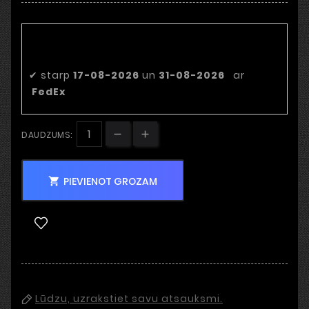
Paredzamais piegādes
datums
✔
starp
17-08-2026
un
31-08-2026
ar
FedEx
DAUDZUMS:
PIEVIENOT GROZAM

Lūdzu, uzrakstiet savu atsauksmi.