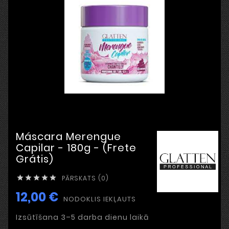
Máscara Merengue
Capilar - 180g - (Frete
Grátis)
PĀRSKATS (0)





12,00 €
NODOKLIS IEKĻAUTS
Izsūtīšana 3–5 darba dienu laikā