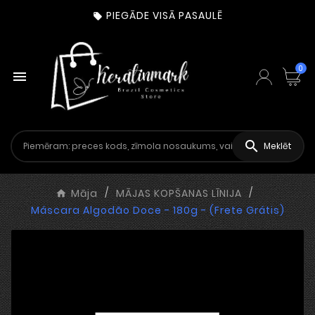
PIEGĀDE VISĀ PASAULĒ

0


Meklēt
Māja
MĀJAS KOPŠANAS LĪNIJA
Máscara Algodão Doce - 180g - (Frete Grátis)