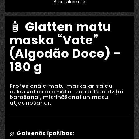
Atsauksmes
🧴
Glatten matu
maska “Vate”
(Algodão Doce) –
180 g
Profesionāla matu maska ar saldu
cukurvates aromātu, izstrādāta dziļai
barošanai, mitrināšanai un matu
atjaunošanai.
🌿
Galvenās īpašības: