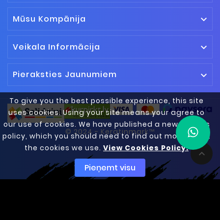
Mūsu Kompānija

Veikala Informācija

Pieraksties Jaunumiem

To give you the best possible experience, this site
uses cookies. Using your site means your agree to
our use of cookies. We have published a new cookies
© 2024 - Keratinmark™
policy, which you should need to find out more about
the cookies we use.
View Cookies Policy.

Pieņemt visu