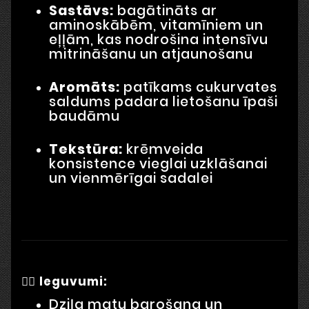
Sastāvs:
bagātināts ar
aminoskābēm, vitamīniem un
eļļām, kas nodrošina intensīvu
mitrināšanu un atjaunošanu
Aromāts:
patīkams cukurvates
saldums padara lietošanu īpaši
baudāmu
Tekstūra:
krēmveida
konsistence vieglai uzklāšanai
un vienmērīgai sadalei
💆‍♀️
Ieguvumi:
Dziļa matu barošana un