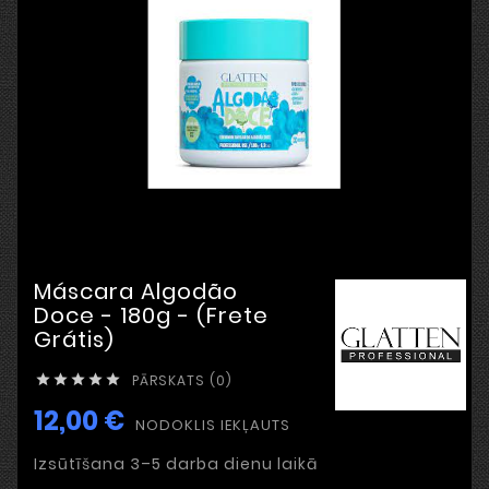
Máscara Algodão
Doce - 180g - (Frete
Grátis)
PĀRSKATS (0)





12,00 €
NODOKLIS IEKĻAUTS
Izsūtīšana 3–5 darba dienu laikā