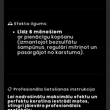
🕰 Efekta ilgums:
Līdz 6 mēnešiem
ar pienācīgu kopšanu
(izmantojot bezsulfātu
šampūnus, regulāri mitrinot un
pasargājot no karstuma).
📋 Profesionāla lietošanas instrukcija
Lai nodrošinātu maksimālu efektu un
perfektu keratīna iestrādi matos,
stingri jāievēro profesionālais
protokols: