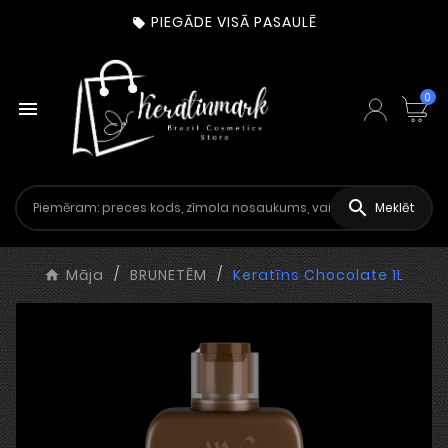
PIEGĀDE VISĀ PASAULĒ

0


Meklēt
Māja
BRUNETĒM
Keratīns Chocolate 1L