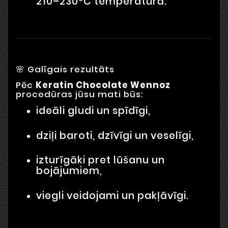
210–230°C temperatūrā.
🌸 Galīgais rezultāts
Pēc
Keratin Chocolate Wennoz
procedūras jūsu mati būs:
ideāli gludi un spīdīgi,
dziļi baroti, dzīvīgi un veselīgi,
izturīgāki pret lūšanu un
bojājumiem,
viegli veidojami un pakļāvīgi.