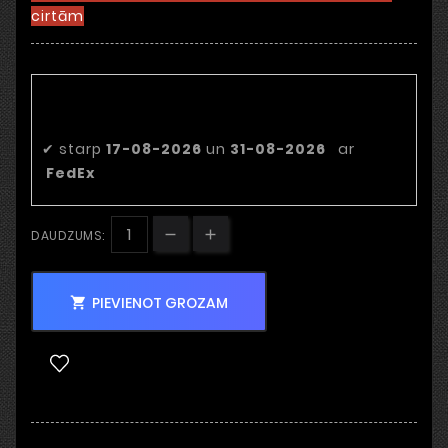
cirtām
Paredzamais piegādes
datums
✔
starp
17-08-2026
un
31-08-2026
ar
FedEx
DAUDZUMS:
PIEVIENOT GROZAM
