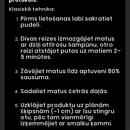
Klasiskā tehnika:
Pirms lietošanas labi sakratiet
pudeli.
Divas reizes izmazgājiet matus
ar dziļi attīrošu šampūnu, otro
reizi atstājot putas uz matiem 2–
5 minūtes.
Žāvējiet matus līdz aptuveni 80%
sausuma.
Sadaliet matus četrās daļās.
Uzklājiet produktu uz plānām
šķipsnām (~1 cm) ar īsu stingru
otu, pēc tam vienmērīgi
izķemmējiet ar smalku ķemmi.