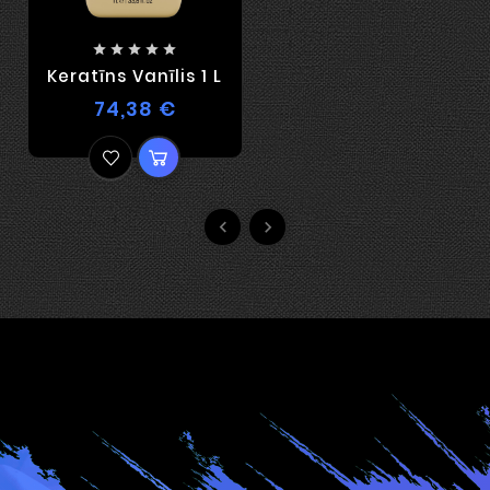





Keratīns Vanīlis 1 L
74,38 €

