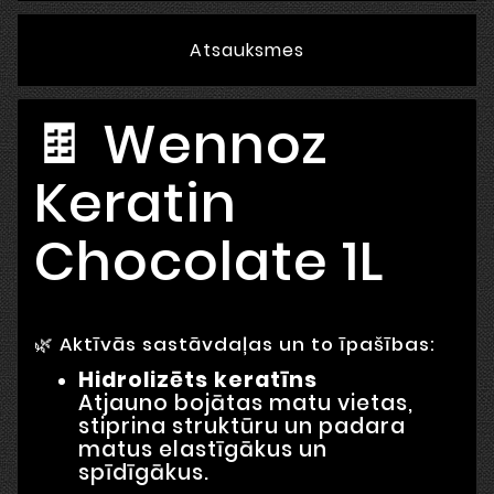
Atsauksmes
🍫 Wennoz
Keratin
Chocolate 1L
🌿 Aktīvās sastāvdaļas un to īpašības:
Hidrolizēts keratīns
Atjauno bojātas matu vietas,
stiprina struktūru un padara
matus elastīgākus un
spīdīgākus.