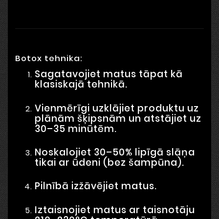
Botox tehnika:
Sagatavojiet matus tāpat kā
klasiskajā tehnikā.
Vienmērīgi uzklājiet produktu uz
plānām šķipsnām un atstājiet uz
30–35 minūtēm.
Noskalojiet 30–50% lipīgā slāņa
tikai ar ūdeni (bez šampūna).
Pilnībā izžāvējiet matus.
Iztaisnojiet matus ar taisnotāju