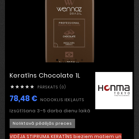
Keratīns Chocolate 1L
PĀRSKATS (0)





78,48 €
NODOKLIS IEKĻAUTS
Izsūtīšana 3–5 darba dienu laikā
Noliktavā pēdējās preces
VIDĒJA STIPRUMA KERATĪNS bieziem matiem un