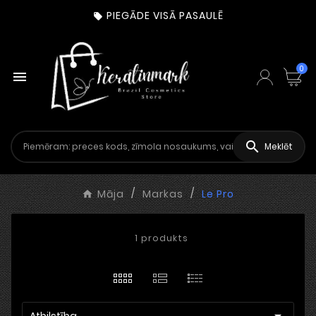
PIEGĀDE VISĀ PASAULĒ

0


Meklēt
Māja
Markas
Le Pro
1 produkts

Atbilstība