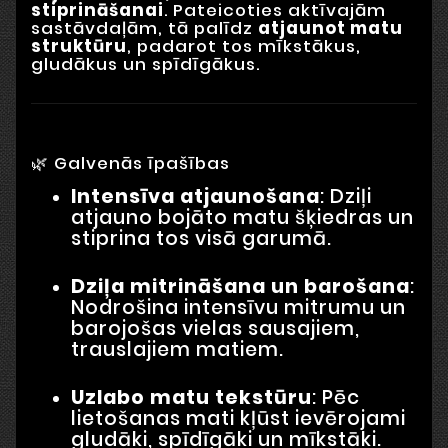
stiprināšanai
. Pateicoties aktīvajām
sastāvdaļām, tā palīdz
atjaunot matu
struktūru
, padarot tos mīkstākus,
gludākus un spīdīgākus.
🌿 Galvenās īpašības
Intensīva atjaunošana
: Dziļi
atjauno bojāto matu šķiedras un
stiprina tos visā garumā.
Dziļa mitrināšana un barošana
:
Nodrošina intensīvu mitrumu un
barojošas vielas sausajiem,
trauslajiem matiem.
Uzlabo matu tekstūru
: Pēc
lietošanas mati kļūst ievērojami
gludāki, spīdīgāki un mīkstāki.