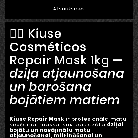
Atsauksmes
💆‍♀️ Kiuse
Cosméticos
Repair Mask 1kg —
dziļa atjaunošana
un barošana
bojātiem matiem
Kiuse Repair Mask
ir profesionāla matu
kopšanas maska, kas paredzēta
dziļai
bojātu un novājinātu matu
atjaunošanai, mitrināšanai un