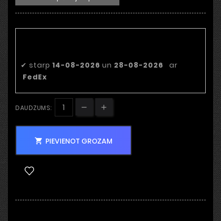
Paredzamais piegādes
datums
✔
starp
14-08-2026
un
28-08-2026
ar
FedEx
DAUDZUMS:
PIEVIENOT GROZAM
