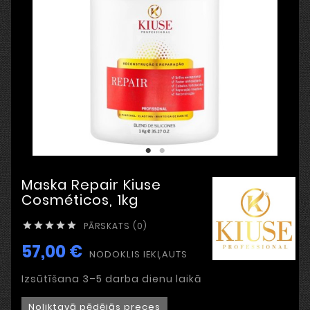
Maska Repair Kiuse
Cosméticos, 1kg
PĀRSKATS (0)





57,00 €
NODOKLIS IEKĻAUTS
Izsūtīšana 3–5 darba dienu laikā
Noliktavā pēdējās preces