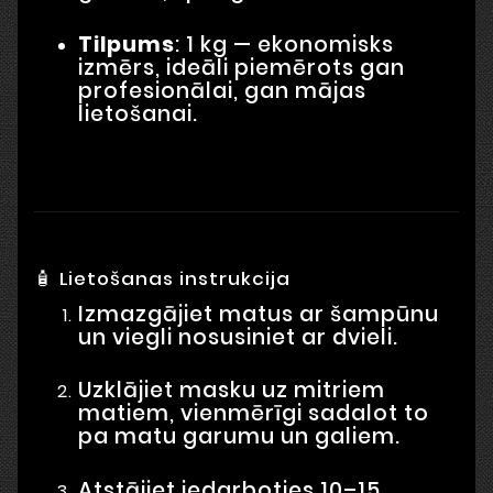
Tilpums
: 1 kg — ekonomisks
izmērs, ideāli piemērots gan
profesionālai, gan mājas
lietošanai.
🧴 Lietošanas instrukcija
Izmazgājiet matus ar šampūnu
un viegli nosusiniet ar dvieli.
Uzklājiet masku uz mitriem
matiem, vienmērīgi sadalot to
pa matu garumu un galiem.
Atstājiet iedarboties 10–15