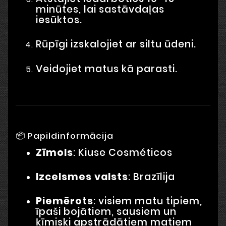
minūtes, lai sastāvdaļas
iesūktos.
Rūpīgi izskalojiet ar siltu ūdeni.
Veidojiet matus kā parasti.
📦 Papildinformācija
Zīmols
: Kiuse Cosméticos
Izcelsmes valsts
: Brazīlija
Piemērots
: visiem matu tipiem,
īpaši bojātiem, sausiem un
ķīmiski apstrādātiem matiem