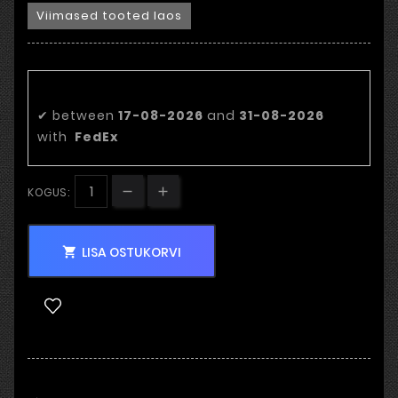
Viimased tooted laos
Eeldatav tarnekuupäev:
✔
between
17-08-2026
and
31-08-2026
with
FedEx
KOGUS:
LISA OSTUKORVI
