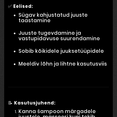
✅
Eelised:
Sügav kahjustatud juuste
taastamine
Juuste tugevdamine ja
vastupidavuse suurendamine
Sobib kõikidele juuksetüüpidele
Meeldiv lõhn ja lihtne kasutusviis
📝
Kasutusjuhend:
Kanna šampoon märgadele
juustele, masseeri kuni tekib