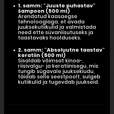
1. samm: "Juuste puhastav"
šampoon (500 ml)
Arendatud kaasaegse
tehnoloogiaga, et avada
juuksekutiikulid ja valmistada
need ette süvaniisutuseks ja
taastavaks hoolduseks.
2. samm: "Absoluutne taastav"
keratiin (500 ml)
Sisaldab võimsat kinoa-,
riisivalgu- ja keratiinisegu, mis
tungib sügavale juuksekiudu,
täidab selle seestpoolt, sulgeb
kutiikulid ja tugevdab juukseid.