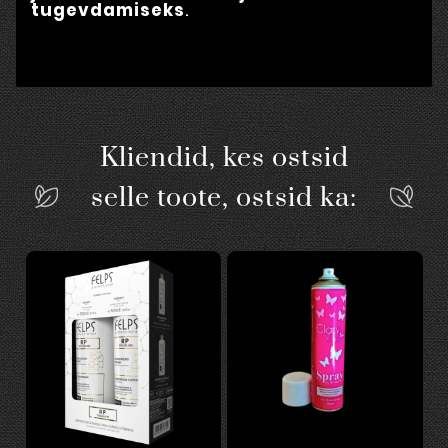
tugevdamiseks
.
Kliendid, kes ostsid
selle toote, ostsid ka: