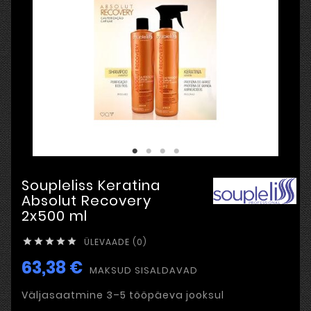
Soupleliss Keratina
Absolut Recovery
2x500 ml
ÜLEVAADE (0)





63,38 €
MAKSUD SISALDAVAD
Väljasaatmine 3–5 tööpäeva jooksul