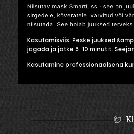
Niisutav mask SmartLiss - see on juuk
sirgedele, kõveratele, värvitud või vä
niisutada. See hoiab juuksed terveks
Kasutamisviis: Peske juuksed šamp
jagada ja jätke 5-10 minutit. Seejär
Kasutamine professionaalsena kun
Kl