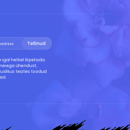
Tellinud
e igal hetkel lõpetada.
 meiega ühendust,
uslikus teates toodud
id.