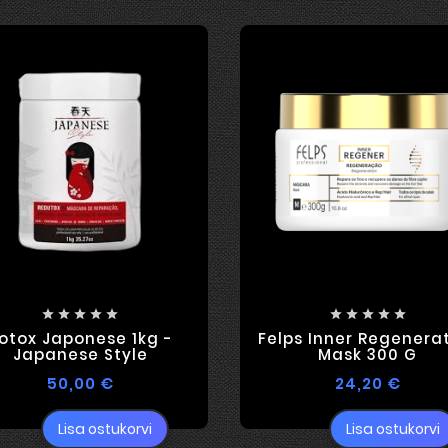










otox Japonese 1kg -
Felps Inner Regenera
Japanese Style
Mask 300 G
50,00 €
24,20 €
Lisa ostukorvi
Lisa ostukorvi