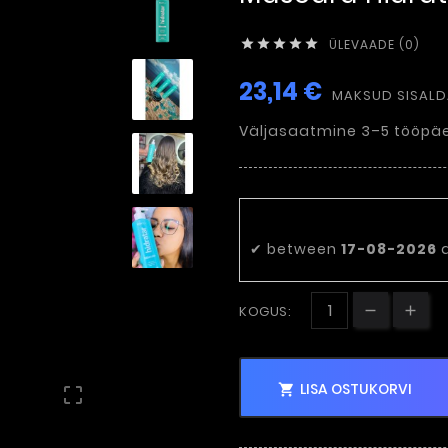
ÜLEVAADE (0)





23,14 €
MAKSUD SISAL
Väljasaatmine 3–5 tööpäe
Eeldatav tarn
✔
between
17-08-2026
KOGUS:
LISA OSTUKORVI

