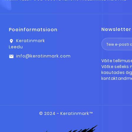
Newsletter
Poeinformatsioon
Keratinmark
location_on
Leedu
info@keratinmark.com
email
Võite tellimus
Võtke selleks
kasutades õig
kontaktandme
© 2024 - Keratinmark™