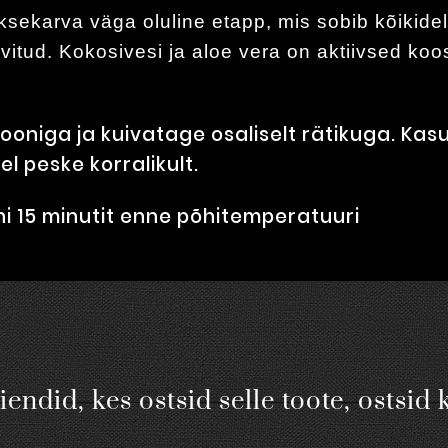
sekarva väga oluline etapp, mis sobib kõikidel
rvitud. Kokosivesi ja aloe vera on aktiivsed ko
.
ooniga ja kuivatage osaliselt rätikuga. Kas
el peske korralikult.
i 15 minutit enne põhitemperatuuri
iendid, kes ostsid selle toote, ostsid 