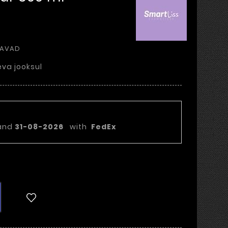
DAVAD
va jooksul
ekuupäev:
and
31-08-2026
with
FedEx