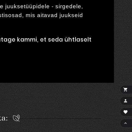
e juuksetüüpidele - sirgedele,
ostisosad, mis aitavad juukseid
utage kammi, et seda ühtlaselt



ka:
