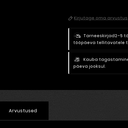
Kirjutage oma arvustus
Tarneeskirjad
2–5 t
tööpäeva tellitavatele 
Kauba tagastamine 
päeva jooksul.
Arvustused