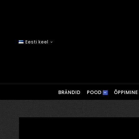
Eesti keel

BRÄNDID
POOD
ÕPPIMINE