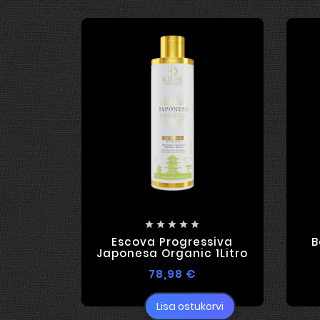





Escova Progressiva
B
Japonesa Organic 1Litro
78,98 €
Lisa ostukorvi