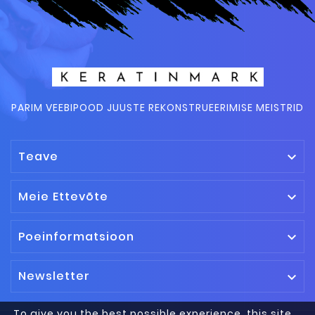
PARIM VEEBIPOOD JUUSTE REKONSTRUEERIMISE MEISTRID
Teave

Meie Ettevõte

Poeinformatsioon

Newsletter

To give you the best possible experience, this site