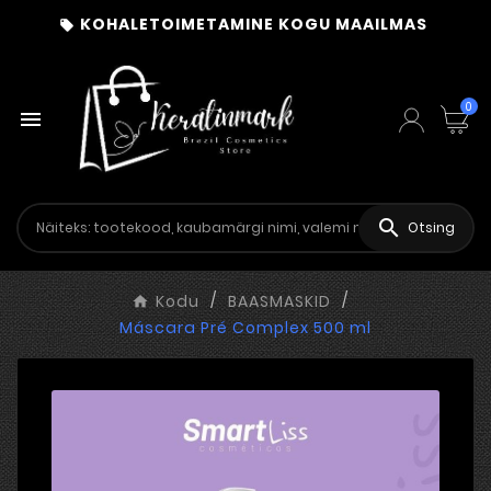
KOHALETOIMETAMINE KOGU MAAILMAS

0


Otsing
Kodu
BAASMASKID
Máscara Pré Complex 500 ml