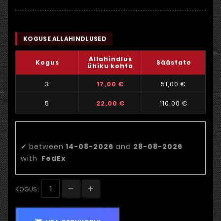
KOGUSE ALLAHINDLUSED
Allahindlus
Kogus
Säästate
ühiku kohta
3
17,00 €
51,00 €
5
22,00 €
110,00 €
Eeldatav tarnekuupäev:
✔
between
14-08-2026
and
28-08-2026
with
FedEx
KOGUS: