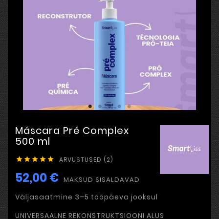
Máscara Pré Complex
500 ml
ARVUSTUSED (2)





52,00 €
MAKSUD SISALDAVAD
Väljasaatmine 3–5 tööpäeva jooksul
UNIVERSAALNE REKONSTRUKTSIOONI ALUS