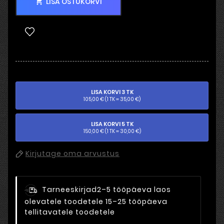
LISA OSTUKORVI

LISA KORVI 3 TK
105,00 € (1 TK = 35,00 €)
LISA KORVI 5 TK
150,00 € (1 TK = 30,00 €)
Kirjutage oma arvustus
Tarneeskirjad
2–5 tööpäeva laos
olevatele toodetele 15–25 tööpäeva
tellitavatele toodetele