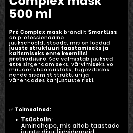
Complex mask
500 ml
Pré Complex mask
brändilt
SmartLiss
on professionaalne
juuksehooldustoode, mis on loodud
juuste struktuuri taastamiseks ja
kaitsmiseks enne keemilisi
protseduure
. See valmistab juuksed
ette sirgendamiseks, värvimiseks või
muudeks hooldusteks, tugevdades
nende sisemist struktuuri ja
vähendades kahjustuste riski.
✅
Toimeained:
Tsüsteiin
:
Aminohape, mis aitab taastada
juuste disulfiidsidemeid,