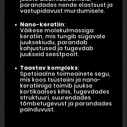
parandades nende elastsust ja
vastupidavust murdumisele.
Nano-keratiin
:
Väikese molekulmassiga
keratiin, mis tungib sügavale
juuksekiudu, parandab
kahjustused ja tugevdab
juukseid seestpoolt.
Taastav kompleks
:
Spetsiaalne toimeainete segu,
mis koos tsüsteiini ja nano-
keratiiniga toimib juukse
kortikaalses kihis, tugevdades
struktuuri, suurendades
tõmbetugevust ja parandades
painduvust.