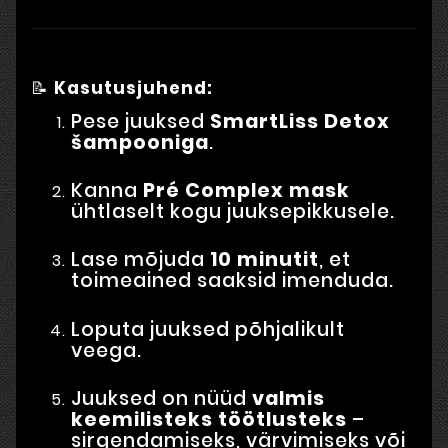
📝
Kasutusjuhend:
Pese juuksed
SmartLiss Detox
šampooniga
.
Kanna
Pré Complex mask
ühtlaselt kogu juuksepikkusele.
Lase mõjuda
10 minutit
, et
toimeained saaksid imenduda.
Loputa juuksed põhjalikult
veega.
Juuksed on nüüd
valmis
keemilisteks töötlusteks
–
sirgendamiseks, värvimiseks või