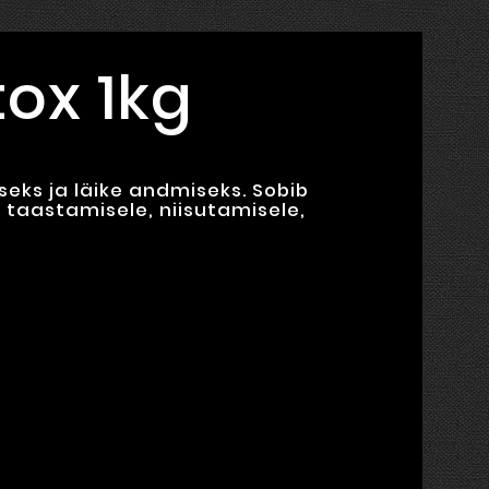
tox 1kg
eks ja läike andmiseks. Sobib
i taastamisele, niisutamisele,