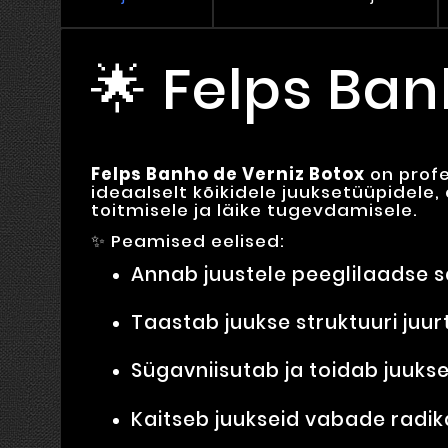
🌟 Felps Ban
Felps Banho de Verniz Botox
on profe
ideaalselt kõikidele juuksetüüpidele,
toitmisele ja läike tugevdamisele.
✨ Peamised eelised:
Annab juustele peeglilaadse 
Taastab juukse struktuuri juurt
Sügavniisutab ja toidab juukse
Kaitseb juukseid vabade radik