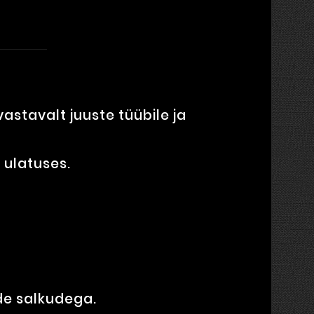
stavalt juuste tüübile ja
 ulatuses.
de salkudega.