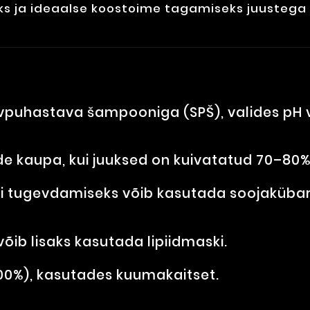
 ja ideaalse koostoime tagamiseks juustega 
puhastava šampooniga (SPŠ), valides pH va
e kaupa, kui juuksed on kuivatatud 70–80%
ti tugevdamiseks võib kasutada soojakübar
õib lisaks kasutada lipiidmaski.
100%), kasutades kuumakaitset.
.