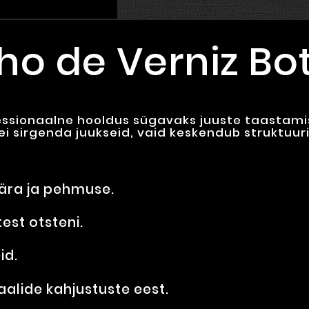
ho de Verniz Bo
ssionaalne hooldus sügavaks juuste taastamis
 ei sirgenda juukseid, vaid keskendub struktuur
sära ja pehmuse.
est otsteni.
id.
aalide kahjustuste eest.