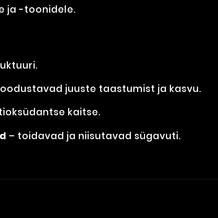
e ja -toonidele.
uktuuri.
oodustavad juuste taastumist ja kasvu.
ioksüdantse kaitse.
id
– toidavad ja niisutavad sügavuti.