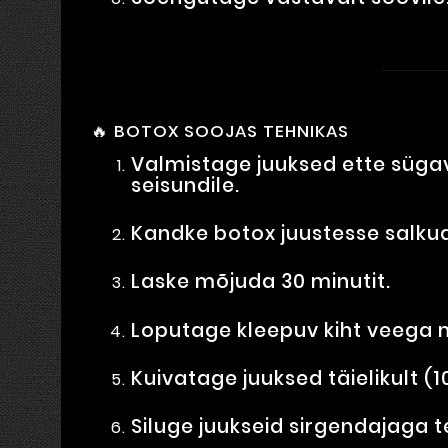
🔥 BOTOX SOOJAS TEHNIKAS
Valmistage juuksed ette sügav
seisundile.
Kandke botox juustesse salkud
Laske mõjuda 30 minutit.
Loputage kleepuv kiht veega
Kuivatage juuksed täielikult (1
Siluge juukseid sirgendajaga 