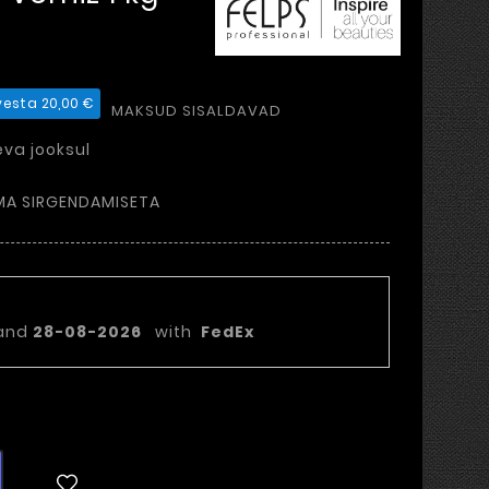
vesta 20,00 €
MAKSUD SISALDAVAD
va jooksul
MA SIRGENDAMISETA
ekuupäev:
and
28-08-2026
with
FedEx