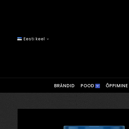
Eesti keel

BRÄNDID
POOD
ÕPPIMINE