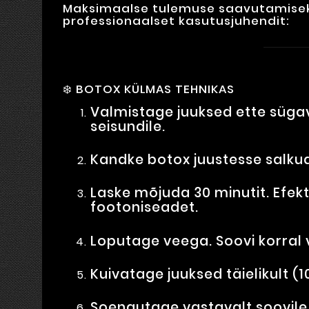
Maksimaalse tulemuse saavutamiseks
professionaalset kasutusjuhendit:
❄️ BOTOX KÜLMAS TEHNIKAS
Valmistage juuksed ette sügav
seisundile.
Kandke botox juustesse salkud
Laske mõjuda 30 minutit. Efek
footoniseadet.
Loputage veega. Soovi korral v
Kuivatage juuksed täielikult (
Soengutage vastavalt soovile