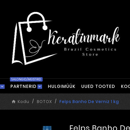
SALONGID/MEISTRID
PARTNERID
HULGIMÜÜK
UUED TOOTED
KOO
Kodu
BOTOX
Felps Banho De Verniz 1 kg
Felps Banho De 