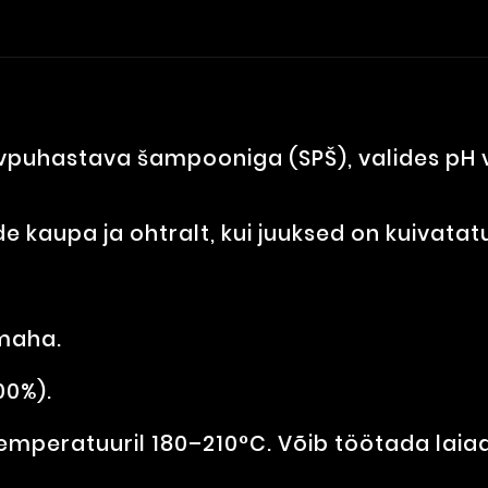
puhastava šampooniga (SPŠ), valides pH va
e kaupa ja ohtralt, kui juuksed on kuivatat
 maha.
00%).
temperatuuril 180–210°C. Võib töötada laia