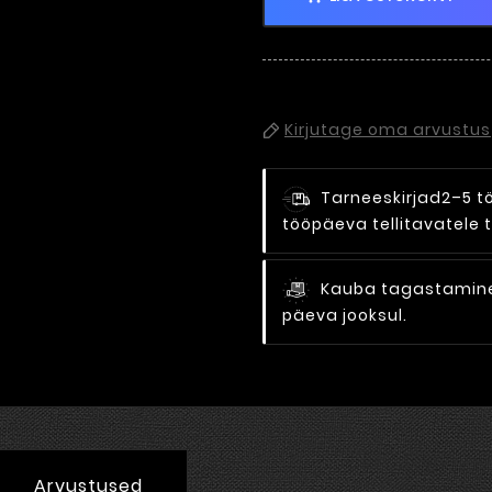
Kirjutage oma arvustus
Tarneeskirjad
2–5 t
tööpäeva tellitavatele 
Kauba tagastamine 
päeva jooksul.
Arvustused