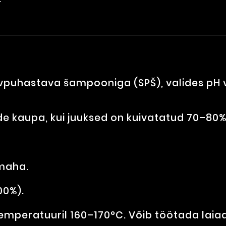
puhastava šampooniga (SPŠ), valides pH va
e kaupa, kui juuksed on kuivatatud 70–80%
 maha.
00%).
temperatuuril 160–170°C. Võib töötada laia