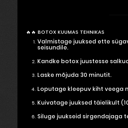
🔥🔥 BOTOX KUUMAS TEHNIKAS
Valmistage juuksed ette sügav
seisundile.
Kandke botox juustesse salkud
Laske mõjuda 30 minutit.
Loputage kleepuv kiht veega
Kuivatage juuksed täielikult (1
Siluge juukseid sirgendajaga 