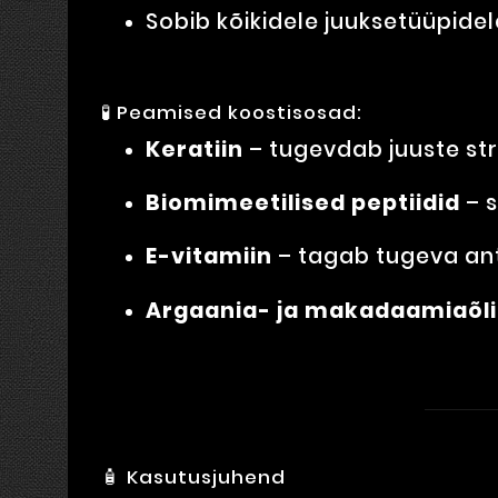
Sobib kõikidele juuksetüüpidel
🧪 Peamised koostisosad:
Keratiin
– tugevdab juuste str
Biomimeetilised peptiidid
– s
E-vitamiin
– tagab tugeva ant
Argaania- ja makadaamiaõl
🧴 Kasutusjuhend