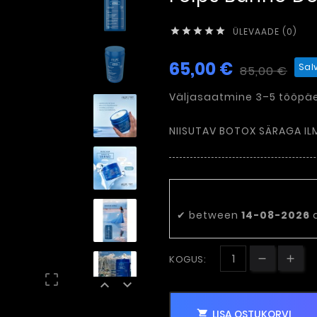
ÜLEVAADE (0)





65,00 €
Sal
85,00 €
Väljasaatmine 3–5 tööpäe
NIISUTAV BOTOX SÄRAGA IL
Eeldatav tarn
✔
between
14-08-2026
KOGUS:



LISA OSTUKORVI
