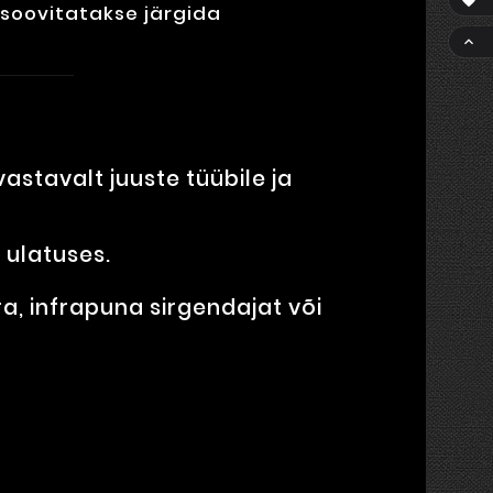

soovitatakse järgida

stavalt juuste tüübile ja
 ulatuses.
a, infrapuna sirgendajat või