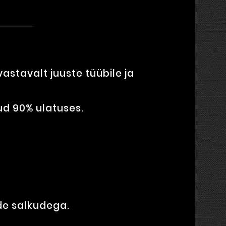
stavalt juuste tüübile ja
ud 90% ulatuses.
de salkudega.