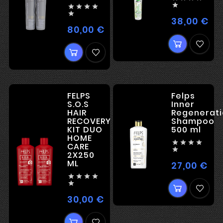






38,00 €
Hin
80,00 €
Hind
FELPS
Felps
S.O.S
Inner
HAIR
Regenerati
RECOVERY
Shampoo
KIT DUO
500 ml
HOME




CARE

2X250
ML
27,00 €
Hin





30,00 €
Hind