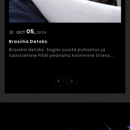
05,
2024
OCT
Brasiilia Detoks.
Brasiilia detoks. Sügav juuste puhastus ja
taastamine Pildil peanaha koorimine Stress,
ebatervislik toitumine, saastunud õhk ja väliste
...

