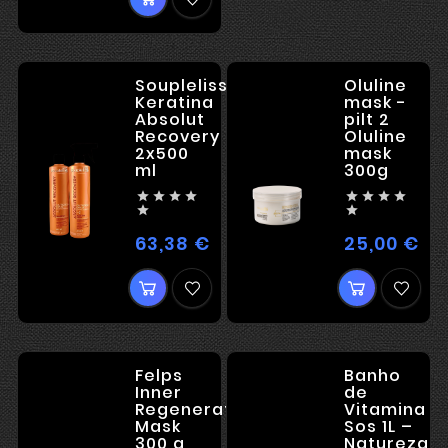
Soupleliss
Oluline
Keratina
mask -
Absolut
pilt 2
Recovery
Oluline
2x500
mask
ml
300g










63,38 €
25,00 €
Hind
Hin
Felps
Banho
Inner
de
Regeneration
Vitamina
Mask
Sos 1L –
300 g
Natureza