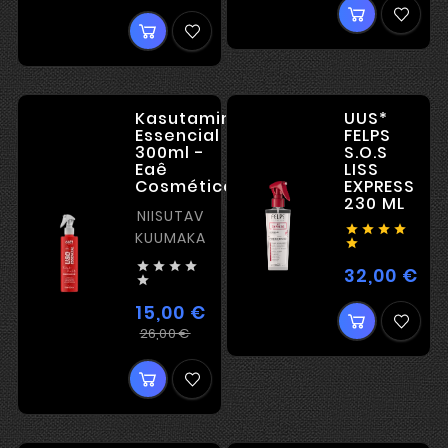
Kasutamine
UUS*
Essencial
FELPS
300ml -
S.O.S
Eaê
LISS
Cosméticos
EXPRESS
230 ML
NIISUTAV




KUUMAKAITSE





32,00 €
Hin

15,00 €
Tavahind
Hind
26,00 €