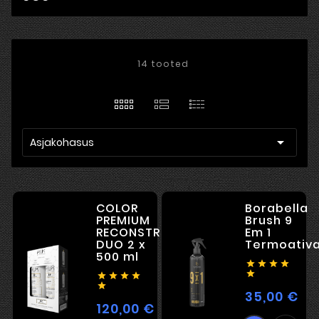
14 tooted

Asjakohasus
COLOR
Borabella
PREMIUM
Brush 9
RECONSTRUCTION
Em 1
DUO 2 x
Termoativ
500 ml










35,00 €
Hin
120,00 €
Hind