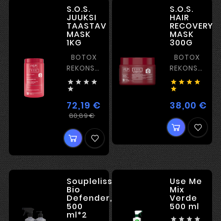
S.O.S.
S.O.S.
JUUKSI
HAIR
TAASTAV
RECOVERY
MASK
MASK
1KG
300G
BOTOX
BOTOX
REKONSTRUKTSIOONIGA
REKONSTRUKT
ILMA
ILMA








SIRGENDAMISETA
SIRGENDAMIS


JA KILE
JA KILE
72,19 €
38,00 €
Hin
MOODUSTAMISE
MOODUSTAMI
Tavahind
Hind
80,89 €
EFEKTIGA
EFEKTIGA
Soupleliss
Use Me
Bio
Mix
Defender,
Verde
500
500 ml
ml*2



