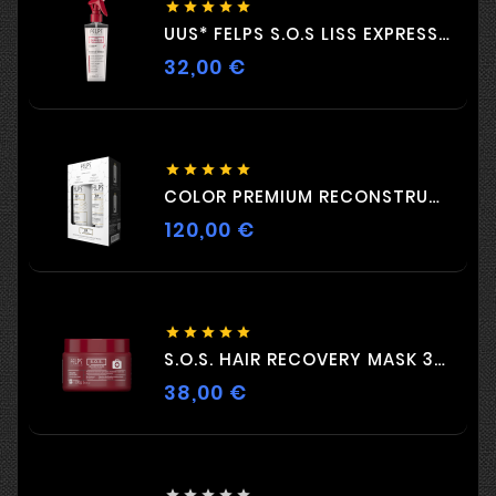





UUS* FELPS S.O.S LISS EXPRESS 230 ML
32,00 €
Hind





COLOR PREMIUM RECONSTRUCTION DUO 2 X 500 Ml
120,00 €
Hind





S.O.S. HAIR RECOVERY MASK 300G
38,00 €
Hind




