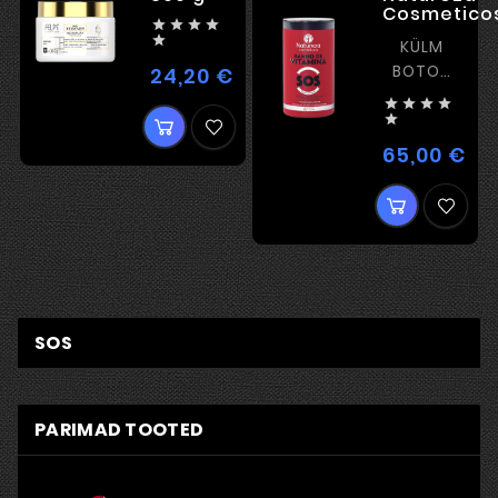
Cosmetico





KÜLM
BOTOX
24,20 €
Hind
REKONSTRUKT




EFEKTIGA

ILMA
65,00 €
Hin
SIRGENDAMIS
SOS
PARIMAD TOOTED