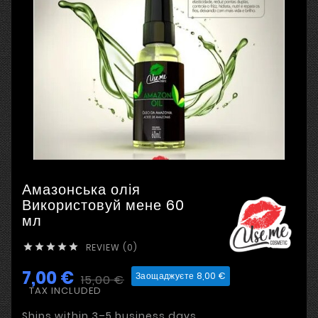
Амазонська олія
Використовуй мене 60
мл
REVIEW (0)





7,00 €
Заощаджуєте 8,00 €
15,00 €
TAX INCLUDED
Ships within 3–5 business days