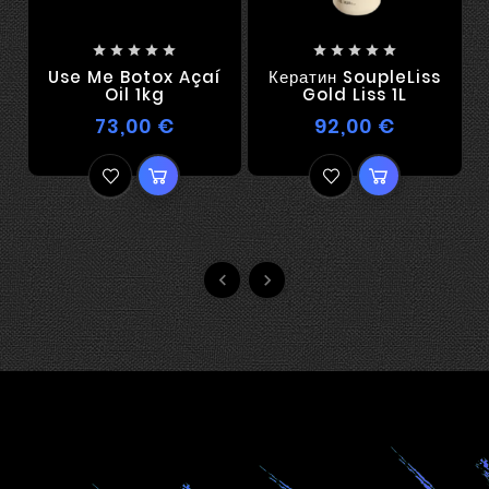










Use Me Botox Açaí
Кератин SoupleLiss
Oil 1kg
Gold Liss 1L
Я
73,00 €
92,00 €

