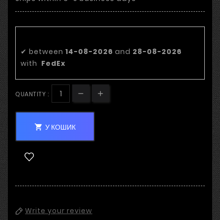
Order now and receive it...
✔
between
14-08-2026
and
28-08-2026
with
FedEx
QUANTITY :
У КОШИК

Write your review