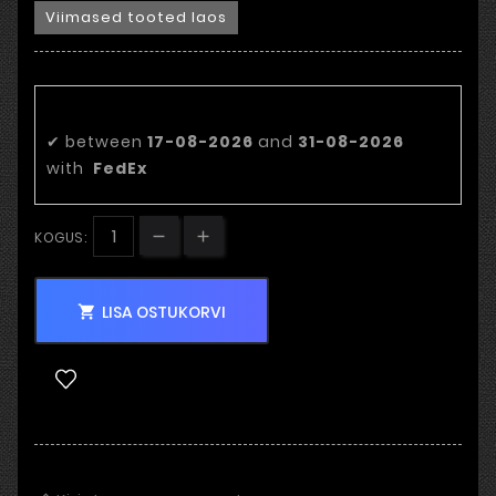
Viimased tooted laos
Eeldatav tarnekuupäev:
✔
between
17-08-2026
and
31-08-2026
with
FedEx
KOGUS:
LISA OSTUKORVI
