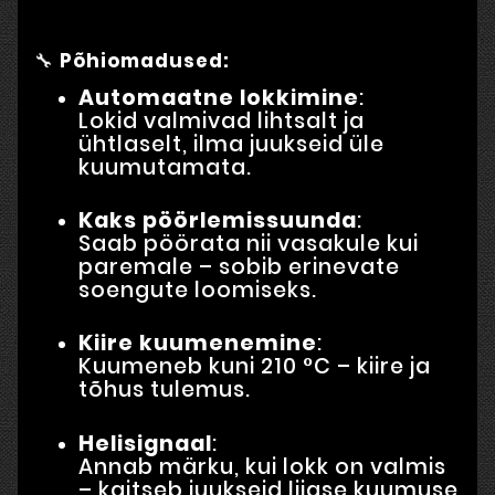
🔧
Põhiomadused:
Automaatne lokkimine
:
Lokid valmivad lihtsalt ja
ühtlaselt, ilma juukseid üle
kuumutamata.
Kaks pöörlemissuunda
:
Saab pöörata nii vasakule kui
paremale – sobib erinevate
soengute loomiseks.
Kiire kuumenemine
:
Kuumeneb kuni 210 °C – kiire ja
tõhus tulemus.
Helisignaal
:
Annab märku, kui lokk on valmis
– kaitseb juukseid liigse kuumuse