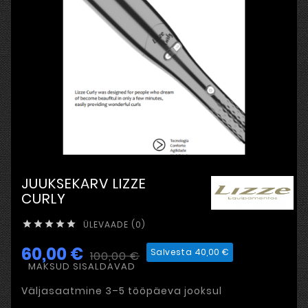
JUUKSEKARV LIZZE
CURLY
ÜLEVAADE (0)





60,00 €
Salvesta 40,00 €
100,00 €
MAKSUD SISALDAVAD
Väljasaatmine 3–5 tööpäeva jooksul