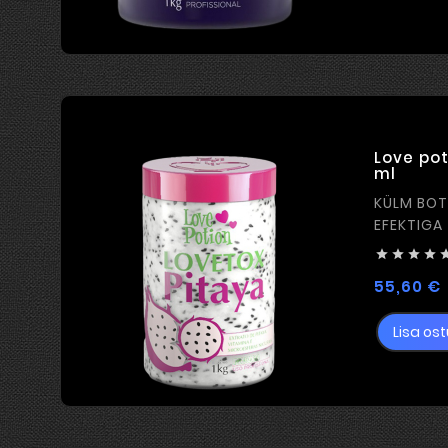
Love pot
ml
KÜLM BOT
EFEKTIGA




55,60 €
Lisa ost