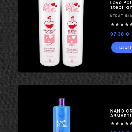
Love Pot
step1, a
KERATIIN 




H
97,38 €
Lisa ost
NANO GR
ARMAST



