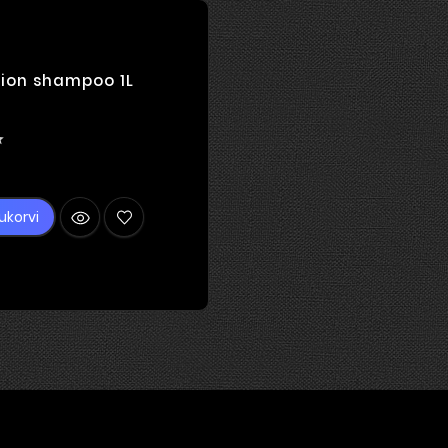
tion shampoo 1L

Hind
ukorvi