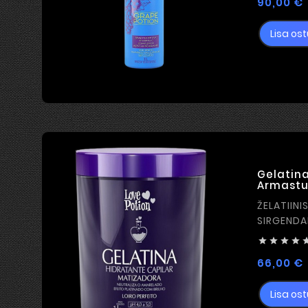
90,00 €
Lisa ost
Gelatina
Armastu
ŽELATIINI
SIRGENDA




66,00 €
Lisa ost