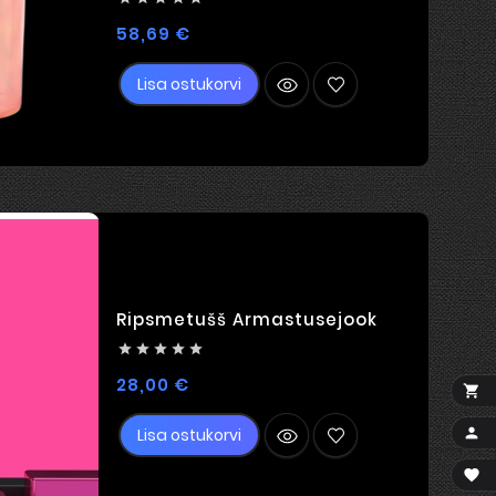
Hind
58,69 €
Lisa ostukorvi
Ripsmetušš Armastusejook





Hind
28,00 €


Lisa ostukorvi
