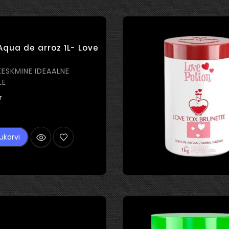
Aqua de arroz 1L- Love
KESKMINE IDEAALNE
LE

Hind
ukorvi