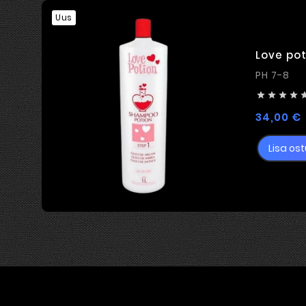
Uus
Love po
PH 7-8




34,00 €
Lisa ost