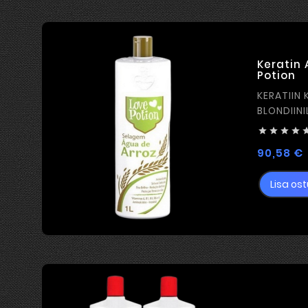
Keratin 
Potion
KERATIIN 
BLONDIINI




90,58 €
Lisa ost