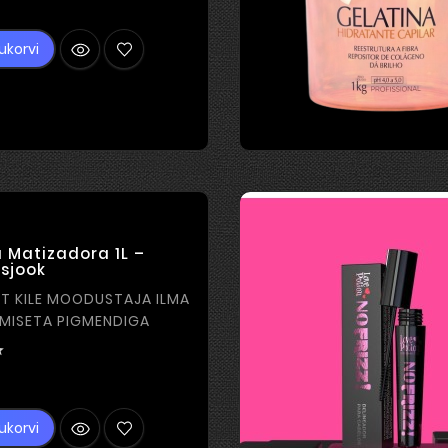
Hind
ukorvi
 Matizadora 1L –
sjook
ST KILE MOODUSTAJA ILMA
MISETA PIGMENDIGA

Hind
ukorvi