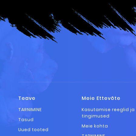
Teave
Meie Ettevõte
TARNIMINE
Kasutamise reeglid ja
tingimused
Tasud
Meie kohta
Uued tooted