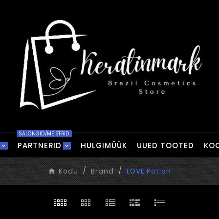
SALONGID/MEISTRID
PARTNERID
HULGIMÜÜK
UUED TOOTED
KOO
Kodu
Bränd
LOVE Potion