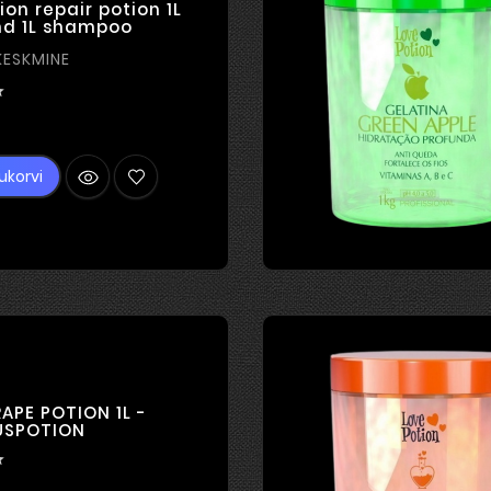
ion repair potion 1L
nd 1L shampoo
KESKMINE

ind
ukorvi
APE POTION 1L -
USPOTION
