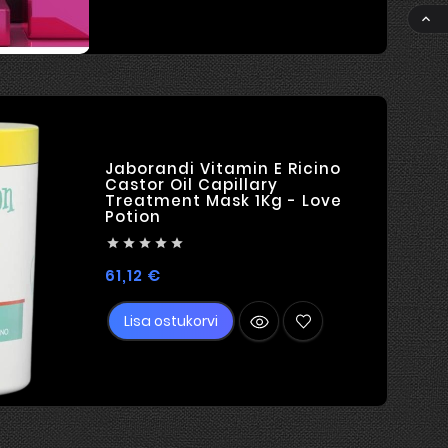

Jaborandi Vitamin E Ricino
Castor Oil Capillary
Treatment Mask 1Kg - Love
Potion





Hind
61,12 €
Lisa ostukorvi