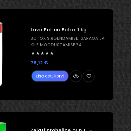
Love Potion Botox 1 kg
BOTOX SIRGENDAMISE, SÄRAGA JA
KILE MOODUSTAMISEGA





Hind
75,12 €
Lisa ostukorvi
Želatiinroheline õun 1L –