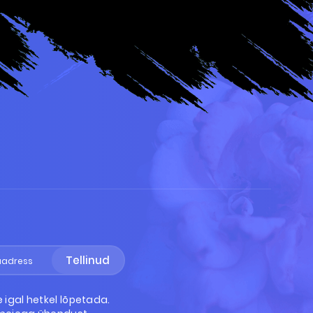
Tellinud
e igal hetkel lõpetada.