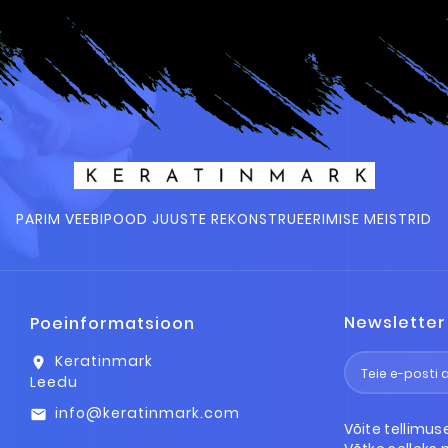
PARIM VEEBIPOOD JUUSTE REKONSTRUEERIMISE MEISTRID
Newsletter
Poeinformatsioon
Keratinmark
location_on
Leedu
info@keratinmark.com
email
Võite tellimus