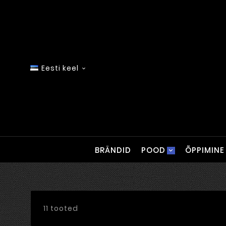
Eesti keel

BRÄNDID
POOD
ÕPPIMINE
11 tooted